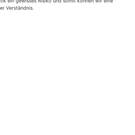
tik ein gewisses Risiko und somit können wir eine
er Verständnis.