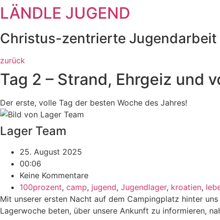
LÄNDLE JUGEND
Zum
Inhalt
springen
Christus-zentrierte Jugendarbeit 
zurück
Tag 2 – Strand, Ehrgeiz und 
Der erste, volle Tag der besten Woche des Jahres!
Lager Team
25. August 2025
00:06
Keine Kommentare
100prozent
,
camp
,
jugend
,
Jugendlager
,
kroatien
,
leb
Mit unserer ersten Nacht auf dem Campingplatz hinter uns 
Lagerwoche beten, über unsere Ankunft zu informieren, na