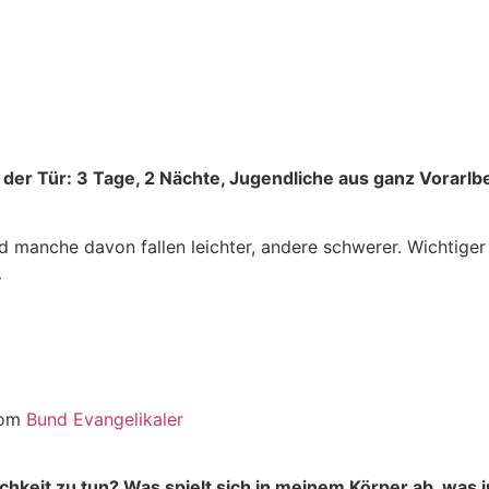
 Tür: 3 Tage, 2 Nächte, Jugendliche aus ganz Vorarlberg,
 manche davon fallen leichter, andere schwerer. Wichtiger
…
vom
Bund Evangelikaler
chkeit zu tun? Was spielt sich in meinem Körper ab, was 